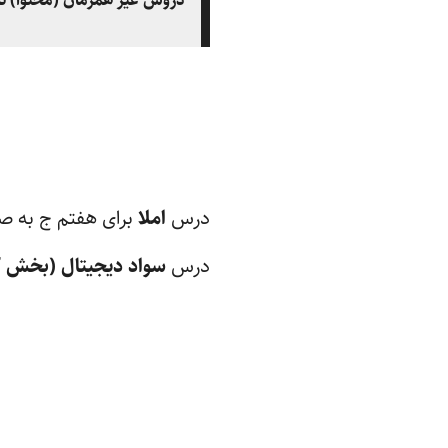
درس
املا
برای هفتم ج به صو
درس
سواد دیجیتال (بخش کا